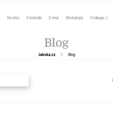
Na míru
O hedvábí
O mně
Workshopy
O nákupu
Blog
Jakoka.cz
Blog