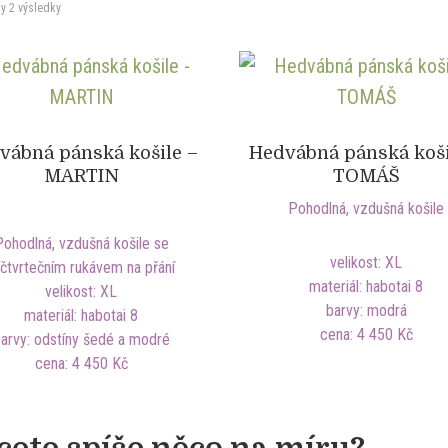
y 2 výsledky
vábná pánská košile –
Hedvábná pánská koši
MARTIN
TOMÁŠ
Pohodlná, vzdušná košile
Pohodlná, vzdušná košile se
velikost: XL
říčtvrtečním rukávem na přání
materiál: habotai 8
velikost: XL
barvy: modrá
materiál: habotai 8
cena: 4 450 Kč
arvy: odstíny šedé a modré
cena: 4 450 Kč