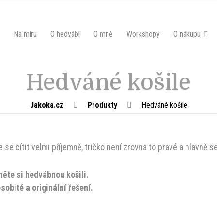
Na míru
O hedvábí
O mně
Workshopy
O nákupu
Hedváné košile
Jakoka.cz
Produkty
Hedváné košile
 se cítit velmi příjemně, tričko není zrovna to pravé a hlavně s
ěte si hedvábnou košili.
sobité a originální řešení.