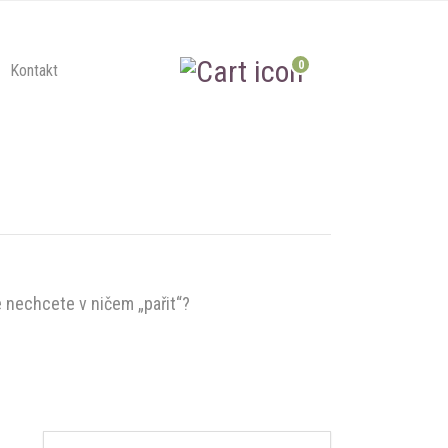
0
Kontakt
e nechcete v ničem „pařit“?