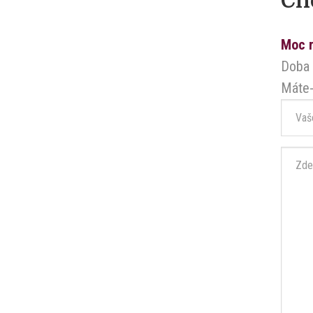
Ch
Moc r
Doba 
Máte-